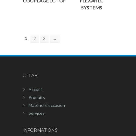
COUPLAGE LC-TOF
FLEXAR LC
SYSTEMS
1
2
3
→
CJ LAB
Accueil
Produits
Matériel d’occasion
Services
INFORMATIONS