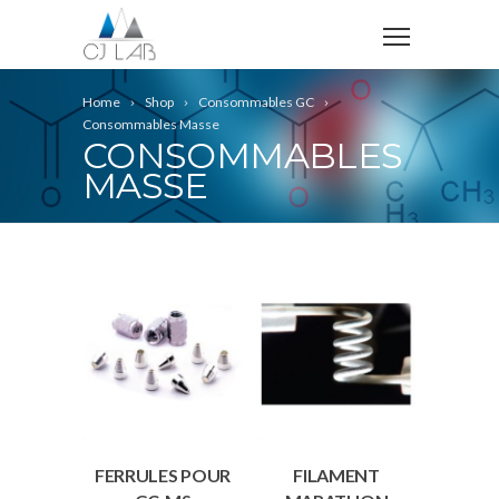
Home
Shop
Consommables GC
Consommables Masse
CONSOMMABLES
MASSE
FERRULES POUR
FILAMENT