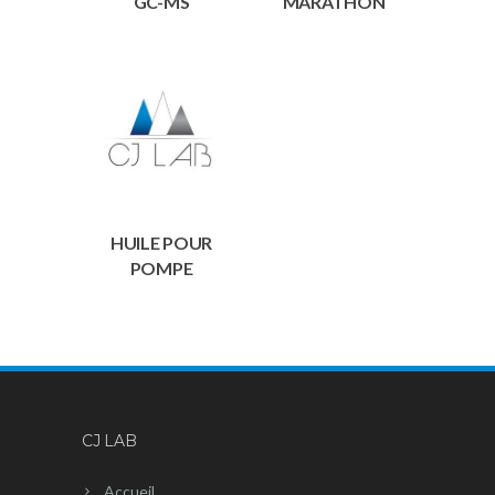
GC-MS
MARATHON
HUILE POUR
POMPE
CJ LAB
Accueil