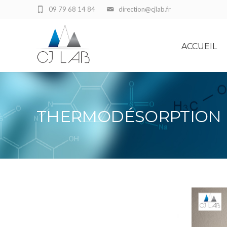
09 79 68 14 84
direction@cjlab.fr
ACCUEIL
THERMODÉSORPTION