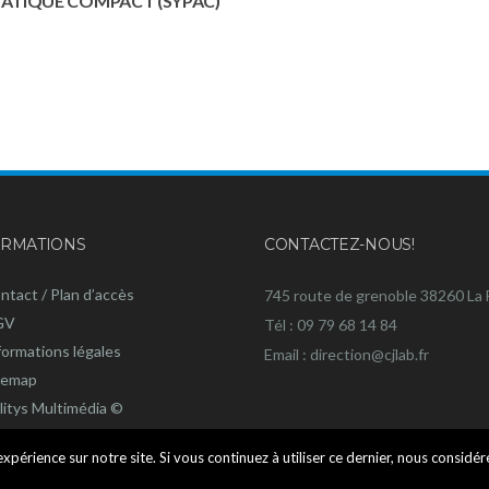
TIQUE COMPACT (SYPAC)
ORMATIONS
CONTACTEZ-NOUS!
ntact / Plan d’accès
745 route de grenoble 38260 La 
GV
Tél : 09 79 68 14 84
formations légales
Email : direction@cjlab.fr
temap
litys Multimédia ©
xpérience sur notre site. Si vous continuez à utiliser ce dernier, nous considé