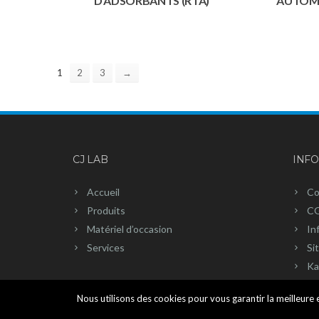
D’ADSORBANTS (RTA)
AUTOMA
1
2
3
→
CJ LAB
INF
Accueil
Co
Produits
C
Matériel d’occasion
In
Services
Si
Ka
Nous utilisons des cookies pour vous garantir la meilleure e