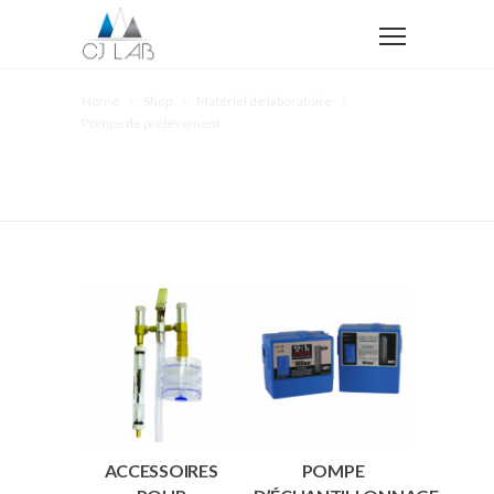
Home
Shop
Matériel de laboratoire
Pompe de prélèvement
POMPE DE
PRÉLÈVEMENT
ACCESSOIRES
POMPE