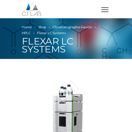
Home
Shop
Chromatographie liquide
HPLC
Flexar LC Systems
FLEXAR LC
SYSTEMS