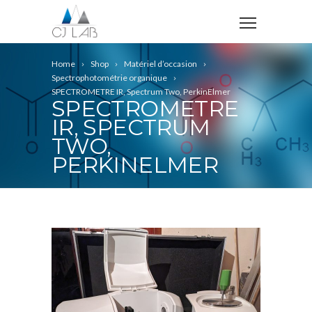
Home
Shop
Matériel d’occasion
Spectrophotométrie organique
SPECTROMETRE IR, Spectrum Two, PerkinElmer
SPECTROMETRE
IR, SPECTRUM
TWO,
PERKINELMER