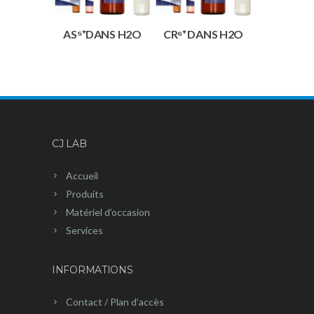
AS⁵⁺DANS H2O
CR⁶⁺ DANS H2O
CJ LAB
Accueil
Produits
Matériel d’occasion
Services
INFORMATIONS
Contact / Plan d’accès