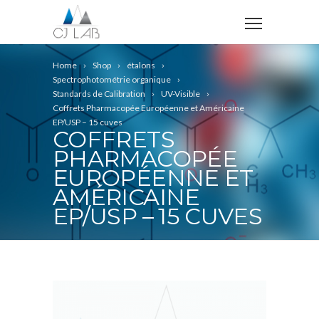
Home
Shop
étalons
Spectrophotométrie organique
Standards de Calibration
UV-Visible
Coffrets Pharmacopée Européenne et Américaine
EP/USP – 15 cuves
COFFRETS
PHARMACOPÉE
EUROPÉENNE ET
AMÉRICAINE
EP/USP – 15 CUVES