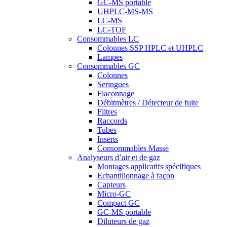
GC-MS portable
UHPLC-MS-MS
LC-MS
LC-TOF
Consommables LC
Colonnes SSP HPLC et UHPLC
Lampes
Consommables GC
Colonnes
Seringues
Flaconnage
Débitmètres / Détecteur de fuite
Filtres
Raccords
Tubes
Inserts
Consommables Masse
Analyseurs d’air et de gaz
Montages applicatifs spécifiques
Echantillonnage à façon
Capteurs
Micro-GC
Compact GC
GC-MS portable
Diluteurs de gaz