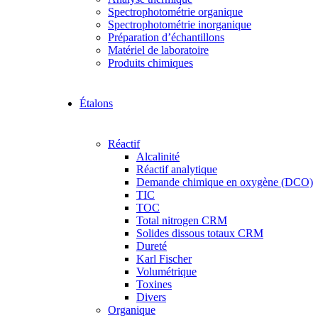
Spectrophotométrie organique
Spectrophotométrie inorganique
Préparation d’échantillons
Matériel de laboratoire
Produits chimiques
Étalons
Réactif
Alcalinité
Réactif analytique
Demande chimique en oxygène (DCO)
TIC
TOC
Total nitrogen CRM
Solides dissous totaux CRM
Dureté
Karl Fischer
Volumétrique
Toxines
Divers
Organique