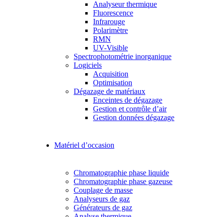
Analyseur thermique
Fluorescence
Infrarouge
Polarimètre
RMN
UV-Visible
Spectrophotométrie inorganique
Logiciels
Acquisition
Optimisation
Dégazage de matériaux
Enceintes de dégazage
Gestion et contrôle d’air
Gestion données dégazage
Matériel d’occasion
Chromatographie phase liquide
Chromatographie phase gazeuse
Couplage de masse
Analyseurs de gaz
Générateurs de gaz
Analyse thermique