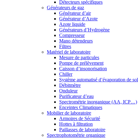
Détecteurs spécifiques
Générateurs de gaz
Générateur d’air
Générateur d’Azote
Azote liquide
Générateurs d’Hydrogène
Compresseur
Mano détendeurs
Filtres
Matériel de laboratoire
Mesure de particules
Pompe de prélèvement
Caisson d’insonorisation
Chiller
Système automatisé d’évaporation de so
Débitmètre
Onduleur
Purificateur d’eau
Spectrométrie inorganique (AA, ICP…)
Enceintes Climatiques
Mobilier de laboratoire
Armoires de Sécurité
Hottes à filtration
Paillasses de laboratoire
Spectrophotométrie organique