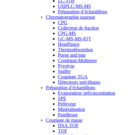
LC-TOF
UHPLC-MS-MS
Préparation d’échantillons
Chromatographie gazeuse
CPG
Collecteur de fraction
CPG-MS
GC-MS-MS-IQT
HeadSpace
Thermodésorption
Purge and trap
Combipal-Multiprep
Pyrolyse
Sniffer
Couplage TGA
Détecteurs spécifiques
Préparation d’échantillons
Evaporation/ préconcentration
SPE
Préleveur
Minéralisation
Pastilleuse
Couplage de masse
DSA-TOF
TOF