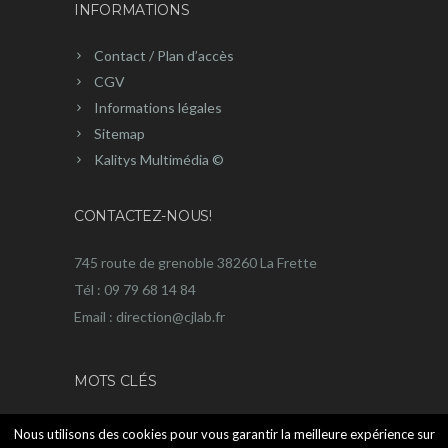
INFORMATIONS
Contact / Plan d’accès
CGV
Informations légales
Sitemap
Kalitys Multimédia ©
CONTACTEZ-NOUS!
745 route de grenoble 38260 La Frette
Tél : 09 79 68 14 84
Email : direction@cjlab.fr
MOTS CLÉS
Chromatographie liquide
Dégazeur
Electrochimie
GPC
Nous utilisons des cookies pour vous garantir la meilleure expérience sur