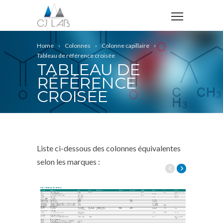
Home
Colonnes
Colonne capillaire
Tableau de référence croisée
TABLEAU DE
RÉFÉRENCE
CROISÉE
Liste ci-dessous des colonnes équivalentes
selon les marques :