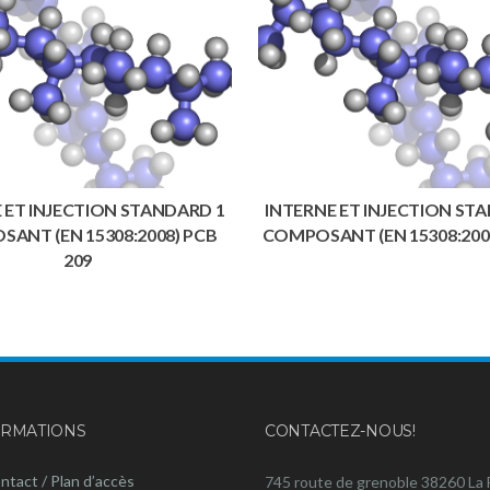
 ET INJECTION STANDARD 1
INTERNE ET INJECTION ST
ANT (EN 15308:2008) PCB
COMPOSANT (EN 15308:2008
209
ORMATIONS
CONTACTEZ-NOUS!
ntact / Plan d’accès
745 route de grenoble 38260 La 