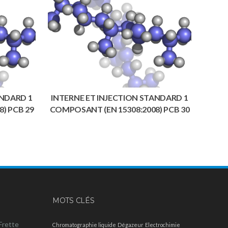
ANDARD 1
INTERNE ET INJECTION STANDARD 1
) PCB 29
COMPOSANT (EN 15308:2008) PCB 30
MOTS CLÉS
Frette
Chromatographie liquide
Dégazeur
Electrochimie