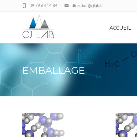
09 79 68 14 84
direction@cjlab.fr
ACCUEIL
EMBALLAGE