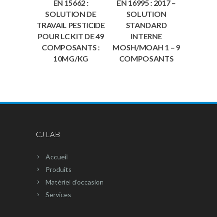
EN 15662 :
EN 16995 : 2017 –
SOLUTION DE
SOLUTION
TRAVAIL PESTICIDE
STANDARD
POUR LC KIT DE 49
INTERNE
COMPOSANTS :
MOSH/MOAH 1 – 9
10MG/KG
COMPOSANTS
CJ LAB
Accueil
Produits
Matériel d’occasion
Services